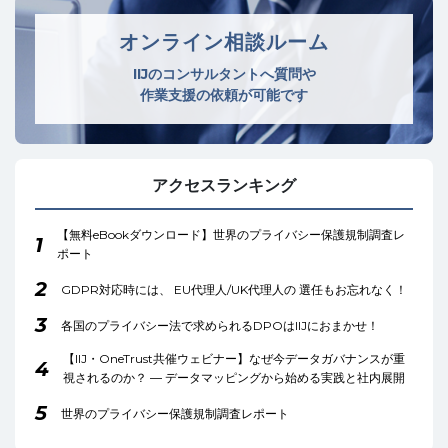
オンライン相談ルーム
IIJのコンサルタントへ質問や
作業支援の依頼が可能です
アクセスランキング
【無料eBookダウンロード】世界のプライバシー保護規制調査レ
1
ポート
2
GDPR対応時には、 EU代理人/UK代理人の 選任もお忘れなく！
3
各国のプライバシー法で求められるDPOはIIJにおまかせ！
【IIJ・OneTrust共催ウェビナー】なぜ今データガバナンスが重
4
視されるのか？ ― データマッピングから始める実践と社内展開
5
世界のプライバシー保護規制調査レポート