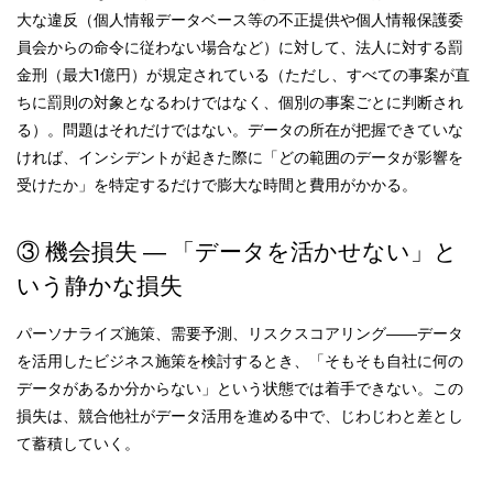
大な違反（個人情報データベース等の不正提供や個人情報保護委
員会からの命令に従わない場合など）に対して、法人に対する罰
金刑（最大1億円）が規定されている（ただし、すべての事案が直
ちに罰則の対象となるわけではなく、個別の事案ごとに判断され
る）。問題はそれだけではない。データの所在が把握できていな
ければ、インシデントが起きた際に「どの範囲のデータが影響を
受けたか」を特定するだけで膨大な時間と費用がかかる。
③ 機会損失 ― 「データを活かせない」と
いう静かな損失
パーソナライズ施策、需要予測、リスクスコアリング――データ
を活用したビジネス施策を検討するとき、「そもそも自社に何の
データがあるか分からない」という状態では着手できない。この
損失は、競合他社がデータ活用を進める中で、じわじわと差とし
て蓄積していく。