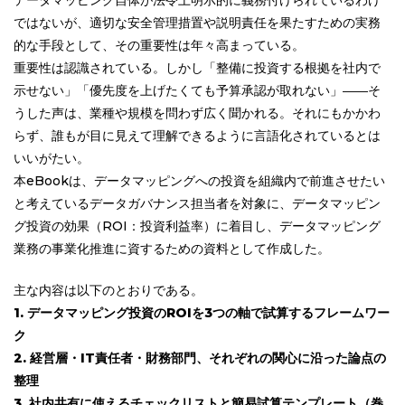
ではないが、適切な安全管理措置や説明責任を果たすための実務
的な手段として、その重要性は年々高まっている。
重要性は認識されている。しかし「整備に投資する根拠を社内で
示せない」「優先度を上げたくても予算承認が取れない」――そ
うした声は、業種や規模を問わず広く聞かれる。それにもかかわ
らず、誰もが目に見えて理解できるように言語化されているとは
いいがたい。
本eBookは、データマッピングへの投資を組織内で前進させたい
と考えているデータガバナンス担当者を対象に、データマッピン
グ投資の効果（ROI：投資利益率）に着目し、データマッピング
業務の事業化推進に資するための資料として作成した。
主な内容は以下のとおりである。
1. データマッピング投資のROIを3つの軸で試算するフレームワー
ク
2. 経営層・IT責任者・財務部門、それぞれの関心に沿った論点の
整理
3. 社内共有に使えるチェックリストと簡易試算テンプレート（巻