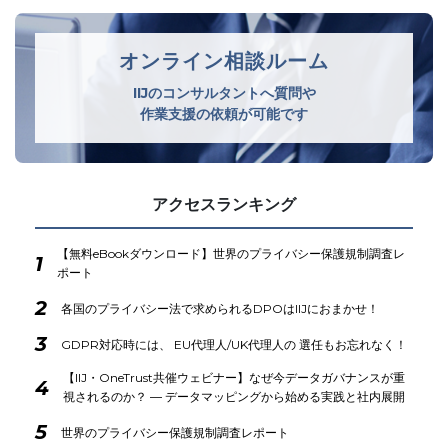
オンライン相談ルーム
IIJのコンサルタントへ質問や
作業支援の依頼が可能です
アクセスランキング
【無料eBookダウンロード】世界のプライバシー保護規制調査レ
1
ポート
2
各国のプライバシー法で求められるDPOはIIJにおまかせ！
3
GDPR対応時には、 EU代理人/UK代理人の 選任もお忘れなく！
【IIJ・OneTrust共催ウェビナー】なぜ今データガバナンスが重
4
視されるのか？ ― データマッピングから始める実践と社内展開
5
世界のプライバシー保護規制調査レポート