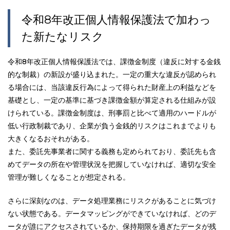
令和8年改正個人情報保護法で加わっ
た新たなリスク
令和8年改正個人情報保護法では、課徴金制度（違反に対する金銭
的な制裁）の新設が盛り込まれた。一定の重大な違反が認められ
る場合には、当該違反行為によって得られた財産上の利益などを
基礎とし、一定の基準に基づき課徴金額が算定される仕組みが設
けられている。課徴金制度は、刑事罰と比べて適用のハードルが
低い行政制裁であり、企業が負う金銭的リスクはこれまでよりも
大きくなるおそれがある。
また、委託先事業者に関する義務も定められており、委託先も含
めてデータの所在や管理状況を把握していなければ、適切な安全
管理が難しくなることが想定される。
さらに深刻なのは、データ処理業務にリスクがあることに気づけ
ない状態である。データマッピングができていなければ、どのデ
ータが誰にアクセスされているか、保持期限を過ぎたデータが残