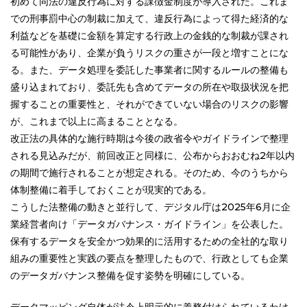
初めて同法の違反行為に対する課徴金制度が導入された。これま
での刑事罰中心の制裁に加えて、違反行為によって得た経済的な
利益などを基礎に金額を算定する行政上の金銭的な制裁が課され
る可能性があり、企業が負うリスクの重さが一段と増すことにな
る。また、データ処理を委託した事業者に関するルールの整備も
盛り込まれており、委託先も含めてデータの所在や取扱状況を把
握することの重要性と、それができていない場合のリスクの影響
が、これまで以上に高まることとなる。
改正法の具体的な施行時期は今後の政省令やガイドラインで整理
される見込みだが、前回改正と同様に、公布からおおむね2年以内
の期間で施行されることが想定される。そのため、今のうちから
体制整備に着手しておくことが現実的である。
こうした法整備の動きと並行して、デジタル庁は2025年6月に企
業経営者向け「データガバナンス・ガイドライン」を公表した。
保有するデータを安全かつ効果的に活用するための全社的な取り
組みの重要性と実践の要点を整理したもので、行政としても企業
のデータガバナンス整備を促す姿勢を明確にしている。
データマッピング自体が法令上明示的に義務付けられているわけ