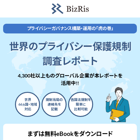
プライバシーガバナンス構築・運用の「虎の巻」
世界のプライバシー保護規制
調査レポート
4,300社以上ものグローバル企業が本レポートを
活用中!!
世界
規制当局の
各国法規制を
66ヵ国・地域
連絡先を
簡単に
対応
記載
比較可能
まずは無料eBookをダウンロード