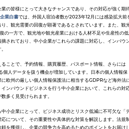
企業の皆様にとって大きなチャンスであり、その対応が強く期
模企業白書
では、外国人宿泊者数が2023年12月には感染拡大前
おり、観光需要の回復が顕著であるとされています。また、観
回復の一方で、観光地や観光産業における人材不足や生産性の低
指摘されており、中小企業がこれらの課題に対応し、インバウ
す。
えることで、予約情報、購買履歴、パスポート情報、さらには
たる個人データを扱う機会が増加しています。日本の個人情報保
に欧州の厳しい個人情報保護法に相当するGDPRなど海外法
。インバウンドビジネスを行う中小企業において、これらの対
が数多く見受けられます。
る中小企業にとって、ビジネス成功とリスク低減に不可欠な「
対応について、その重要性や具体的な対策を解説します。法規
信頼を獲得し、企業の競争力を高めるためのポイントをお届け