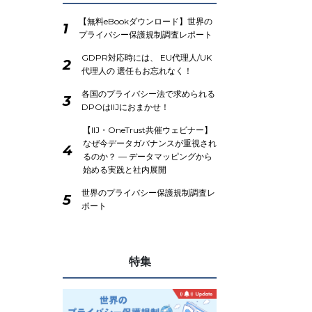
【無料eBookダウンロード】世界の
1
プライバシー保護規制調査レポート
GDPR対応時には、 EU代理人/UK
2
代理人の 選任もお忘れなく！
各国のプライバシー法で求められる
3
DPOはIIJにおまかせ！
【IIJ・OneTrust共催ウェビナー】
なぜ今データガバナンスが重視され
4
るのか？ ― データマッピングから
始める実践と社内展開
世界のプライバシー保護規制調査レ
5
ポート
特集