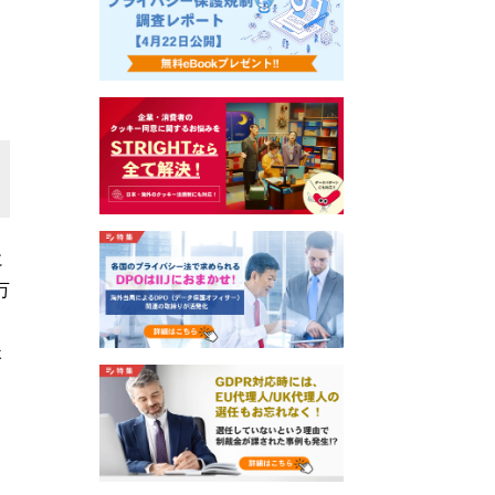
に
万
ょ