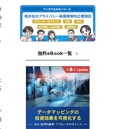
待
を
光
ン
無料eBook一覧
に
応
デ
制
し