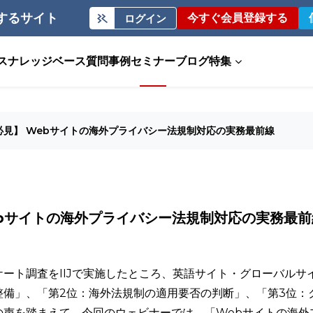
するサイト
今すぐ会員登録する
ログイン
ス
ナレッジベース
質問事例
セミナー
ブログ
特集
必見】 Webサイトの海外プライバシー法規制対応の実務最前線
ebサイトの海外プライバシー法規制対応の実務最前
ート調査をIIJで実施したところ、英語サイト・グローバルサ
整備」、「第2位：海外法規制の適用要否の判断」、「第3位：
の声を踏まえて、今回のウェビナーでは、「Webサイトの海