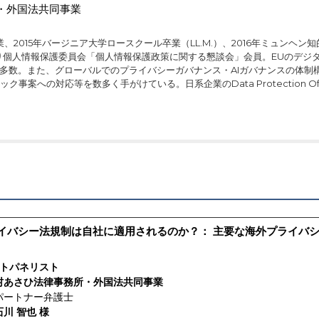
・外国法共同事業
、2015年バージニア大学ロースクール卒業（LL.M.）、2016年ミュンヘン知的
より個人情報保護委員会「個人情報保護政策に関する懇談会」会員。EUのデジ
が多数。また、グローバルでのプライバシーガバナンス・AIガバナンスの体
ク事案への対応等を数多く手がけている。日系企業のData Protection 
イバシー法規制は自社に適用されるのか？： 主要な海外プライバ
ストパネリスト
村あさひ法律事務所・外国法共同事業
パートナー弁護士
石川 智也 様