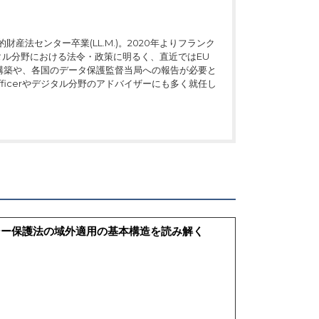
財産法センター卒業(LL.M.)。2020年よりフランク
タル分野における法令・政策に明るく、直近ではEU
制構築や、各国のデータ保護監督当局への報告が必要と
Officerやデジタル分野のアドバイザーにも多く就任し
シー保護法の域外適用の基本構造を読み解く