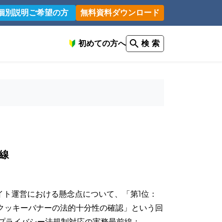
個別説明ご希望の方
無料資料ダウンロード
初めての方へ
検 索
線
イト運営における懸念点について、「第1位：
クッキーバナーの法的十分性の確認」という回
外プライバシー法規制対応の実務最前線：