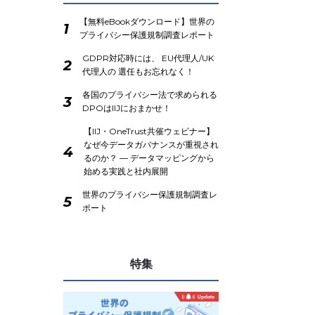
【無料eBookダウンロード】世界の
1
プライバシー保護規制調査レポート
GDPR対応時には、 EU代理人/UK
2
代理人の 選任もお忘れなく！
各国のプライバシー法で求められる
3
DPOはIIJにおまかせ！
【IIJ・OneTrust共催ウェビナー】
なぜ今データガバナンスが重視され
4
るのか？ ― データマッピングから
始める実践と社内展開
世界のプライバシー保護規制調査レ
5
ポート
特集