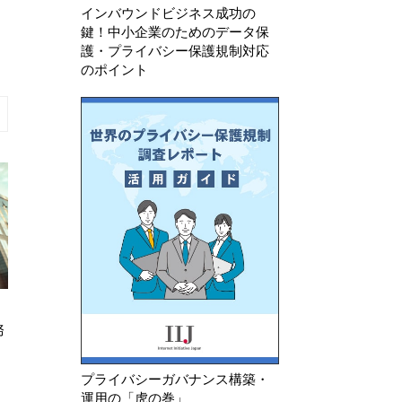
インバウンドビジネス成功の
鍵！中小企業のためのデータ保
護・プライバシー保護規制対応
のポイント
2026年7月21日
2026年8月3日
務
EDPB、生成AIの文脈におけるウ
EU AI法が施行
ェブスクレイピングに関するガイ
ドライン案を公表
プライバシーガバナンス構築・
運用の「虎の巻」