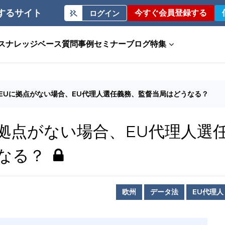
するサイト
今すぐ会員登録する
ログイン
ス
ナレッジベース
質問事例
セミナー
ブログ
特集
】EUに拠点がない場合、EU代理人選任義務、監督当局はどうなる？
に拠点がない場合、EU代理人選
なる？
欧州
データ法
EU代理人