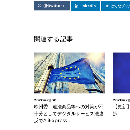
（旧twitter）
Linkedin
はてなブッ
関連する記事
2026年7月30日
2026年7
欧州委 違法商品等への対策が不
【更新】
十分としてデジタルサービス法違
択
反でAliExpress…