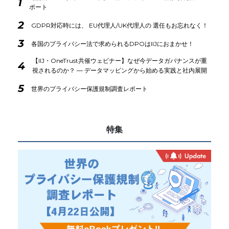
1
ポート
2
GDPR対応時には、 EU代理人/UK代理人の 選任もお忘れなく！
3
各国のプライバシー法で求められるDPOはIIJにおまかせ！
【IIJ・OneTrust共催ウェビナー】なぜ今データガバナンスが重
4
視されるのか？ ― データマッピングから始める実践と社内展開
5
世界のプライバシー保護規制調査レポート
特集