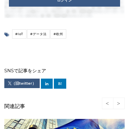
ログイン
#IoT
#データ法
#欧州
SNSで記事をシェア
（旧twitter）
関連記事