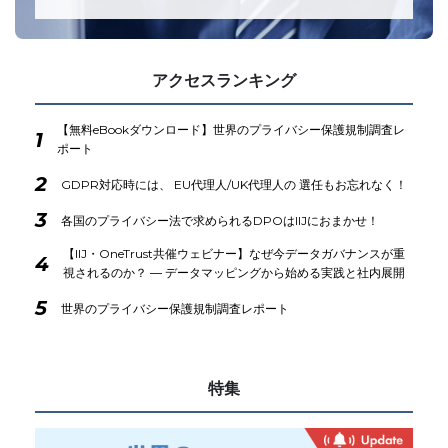
アクセスランキング
【無料eBookダウンロード】世界のプライバシー保護規制調査レ
1
ポート
2
GDPR対応時には、 EU代理人/UK代理人の 選任もお忘れなく！
3
各国のプライバシー法で求められるDPOはIIJにおまかせ！
【IIJ・OneTrust共催ウェビナー】なぜ今データガバナンスが重
4
視されるのか？ ― データマッピングから始める実践と社内展開
5
世界のプライバシー保護規制調査レポート
特集