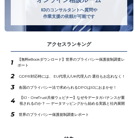
IIJのコンサルタントへ質問や
作業支援の依頼が可能です
アクセスランキング
【無料eBookダウンロード】世界のプライバシー保護規制調査レ
1
ポート
2
GDPR対応時には、 EU代理人/UK代理人の 選任もお忘れなく！
3
各国のプライバシー法で求められるDPOはIIJにおまかせ！
【IIJ・OneTrust共催ウェビナー】なぜ今データガバナンスが重
4
視されるのか？ ― データマッピングから始める実践と社内展開
5
世界のプライバシー保護規制調査レポート