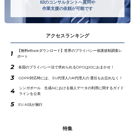
IIJのコンサルタントへ質問や
作業支援の依頼が可能です
アクセスランキング
【無料eBookダウンロード】世界のプライバシー保護規制調査レ
1
ポート
2
各国のプライバシー法で求められるDPOはIIJにおまかせ！
3
GDPR対応時には、 EU代理人/UK代理人の 選任もお忘れなく！
シンガポール 生成AIにおける個人データの利用に関するガイド
4
ラインを公表
5
EU AI法が施行
特集