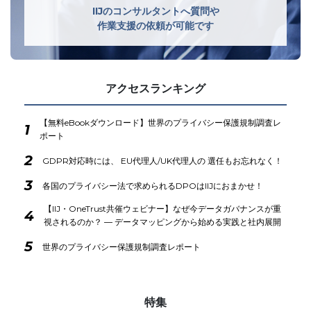
IIJのコンサルタントへ質問や
作業支援の依頼が可能です
アクセスランキング
【無料eBookダウンロード】世界のプライバシー保護規制調査レ
1
ポート
2
GDPR対応時には、 EU代理人/UK代理人の 選任もお忘れなく！
3
各国のプライバシー法で求められるDPOはIIJにおまかせ！
【IIJ・OneTrust共催ウェビナー】なぜ今データガバナンスが重
4
視されるのか？ ― データマッピングから始める実践と社内展開
5
世界のプライバシー保護規制調査レポート
特集