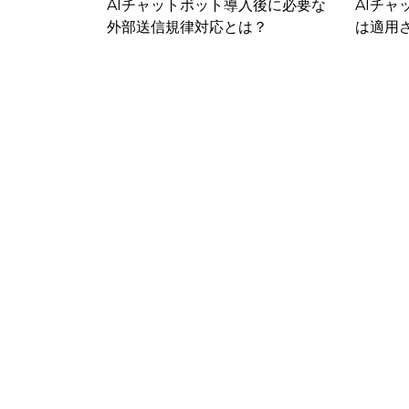
ステムへ落と
AIチャットボット導入後に必要な
AIチ
st設定・実装の
外部送信規律対応とは？
は適用