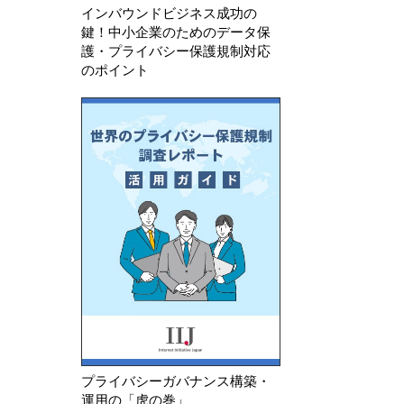
WebサイトのAIチャットボット
実装編 ： 設計を
インバウンドビジネス成功の
にCookieバナーは必要？
し込む ― OneTr
鍵！中小企業のためのデータ保
実践
護・プライバシー保護規制対応
のポイント
プライバシーガバナンス構築・
運用の「虎の巻」