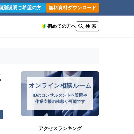
個別説明ご希望の方
無料資料ダウンロード
初めての方へ
検 索
部
オンライン相談ルーム
IIJのコンサルタントへ質問や
作業支援の依頼が可能です
アクセスランキング