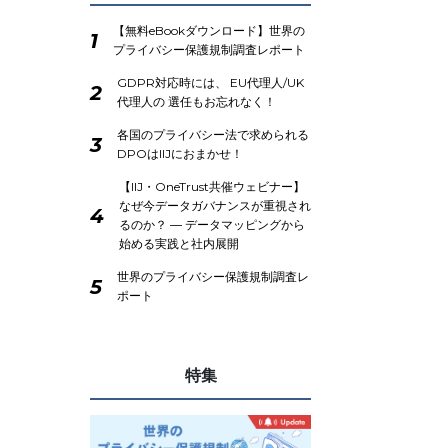
【無料eBookダウンロード】世界の
1
プライバシー保護規制調査レポート
GDPR対応時には、 EU代理人/UK
2
代理人の 選任もお忘れなく！
各国のプライバシー法で求められる
3
DPOはIIJにおまかせ！
【IIJ・OneTrust共催ウェビナー】
なぜ今データガバナンスが重視され
4
るのか？ ― データマッピングから
始める実践と社内展開
世界のプライバシー保護規制調査レ
5
ポート
特集