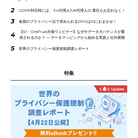
2
GDPR対応時には、 EU代理人/UK代理人の 選任もお忘れなく！
3
各国のプライバシー法で求められるDPOはIIJにおまかせ！
【IIJ・OneTrust共催ウェビナー】なぜ今データガバナンスが重
4
視されるのか？ ― データマッピングから始める実践と社内展開
5
世界のプライバシー保護規制調査レポート
特集