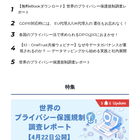
【無料eBookダウンロード】世界のプライバシー保護規制調査レ
1
ポート
2
GDPR対応時には、 EU代理人/UK代理人の 選任もお忘れなく！
3
各国のプライバシー法で求められるDPOはIIJにおまかせ！
【IIJ・OneTrust共催ウェビナー】なぜ今データガバナンスが重
4
視されるのか？ ― データマッピングから始める実践と社内展開
5
世界のプライバシー保護規制調査レポート
特集