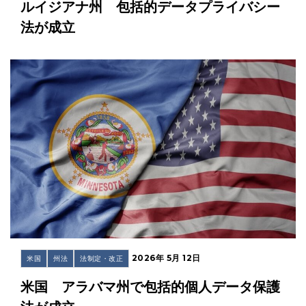
ルイジアナ州 包括的データプライバシー
法が成立
2026年 5月 12日
米国
州法
法制定・改正
米国 アラバマ州で包括的個人データ保護