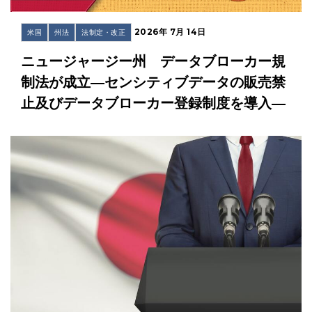
2026年 7月 14日
米国
州法
法制定・改正
ニュージャージー州 データブローカー規
制法が成立―センシティブデータの販売禁
止及びデータブローカー登録制度を導入―