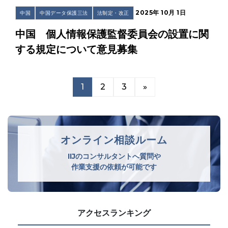
2025年 10月 1日
中国
中国データ保護三法
法制定・改正
中国 個人情報保護監督委員会の設置に関
する規定について意見募集
1
2
3
»
オンライン相談ルーム
IIJのコンサルタントへ質問や
作業支援の依頼が可能です
アクセスランキング