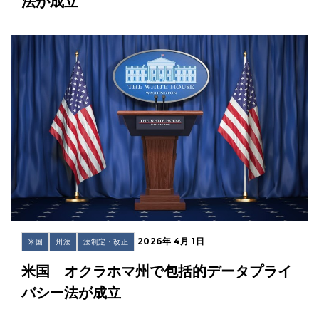
法が成立
2026年 4月 1日
米国
州法
法制定・改正
米国 オクラホマ州で包括的データプライ
バシー法が成立