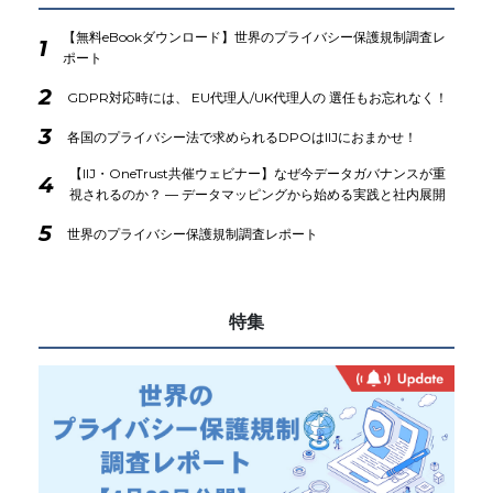
【無料eBookダウンロード】世界のプライバシー保護規制調査レ
1
ポート
2
GDPR対応時には、 EU代理人/UK代理人の 選任もお忘れなく！
3
各国のプライバシー法で求められるDPOはIIJにおまかせ！
【IIJ・OneTrust共催ウェビナー】なぜ今データガバナンスが重
4
視されるのか？ ― データマッピングから始める実践と社内展開
5
世界のプライバシー保護規制調査レポート
特集