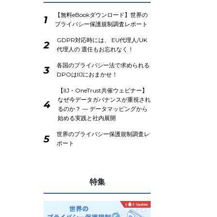
【無料eBookダウンロード】世界の
1
プライバシー保護規制調査レポート
GDPR対応時には、 EU代理人/UK
2
代理人の 選任もお忘れなく！
各国のプライバシー法で求められる
3
DPOはIIJにおまかせ！
【IIJ・OneTrust共催ウェビナー】
なぜ今データガバナンスが重視され
4
るのか？ ― データマッピングから
始める実践と社内展開
テ
世界のプライバシー保護規制調査レ
5
ポート
特集