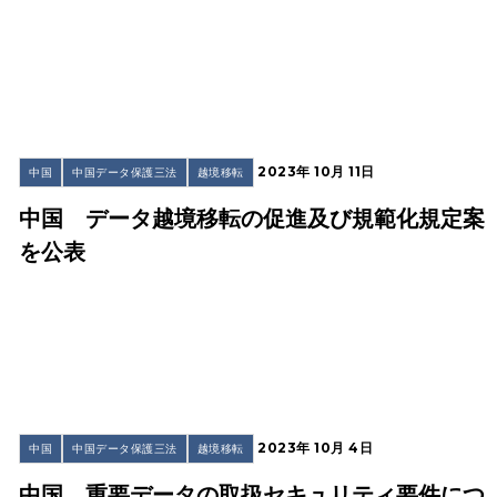
2023年 10月 11日
中国
中国データ保護三法
越境移転
中国 データ越境移転の促進及び規範化規定案
を公表
2023年 10月 4日
中国
中国データ保護三法
越境移転
中国 重要データの取扱セキュリティ要件につ