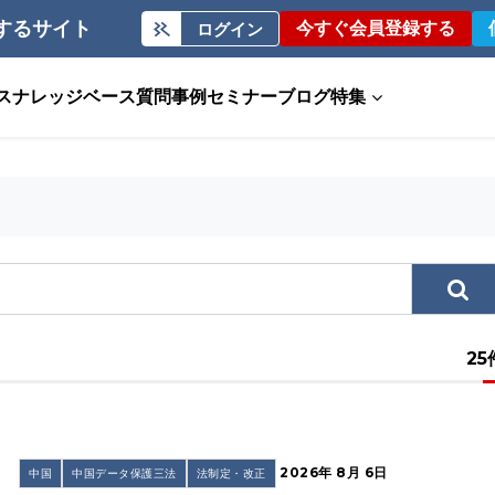
するサイト
今すぐ会員登録する
ログイン
ス
ナレッジベース
質問事例
セミナー
ブログ
特集
25
2026年 8月 6日
中国
中国データ保護三法
法制定・改正