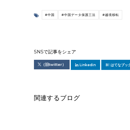
#中国
#中国データ保護三法
#越境移転
SNSで記事をシェア
（旧twitter）
Linkedin
はてなブッ
関連するブログ