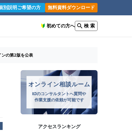
個別説明ご希望の方
無料資料ダウンロード
初めての方へ
検 索
インの第2版を公表
オンライン相談ルーム
IIJのコンサルタントへ質問や
作業支援の依頼が可能です
アクセスランキング