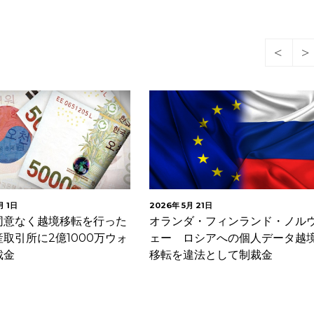
2026年 5月 21日
2026年
境移転を行った
オランダ・フィンランド・ノルウ
EDP
億1000万ウォ
ェー ロシアへの個人データ越境
ライ
移転を違法として制裁金
護シ