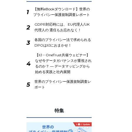
【無料eBookダウンロード】世界の
1
プライバシー保護規制調査レポート
GDPR対応時には、 EU代理人/UK
2
代理人の 選任もお忘れなく！
各国のプライバシー法で求められる
3
DPOはIIJにおまかせ！
【IIJ・OneTrust共催ウェビナー】
なぜ今データガバナンスが重視され
4
るのか？ ― データマッピングから
始める実践と社内展開
世界のプライバシー保護規制調査レ
5
ポート
特集