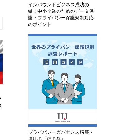
インバウンドビジネス成功の
鍵！中小企業のためのデータ保
護・プライバシー保護規制対応
のポイント
 5月 12日
2026年 8月 6日
B Europrivacy（ユーロプ
中国 「情報セキュリティ
バシー）認証基準をデータ保
個人情報セキュリティ規範（
ール・…
募集案）」に関する意見募…
プライバシーガバナンス構築・
運用の「虎の巻」