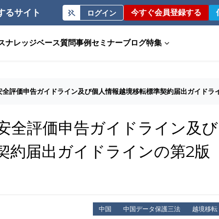
するサイト
今すぐ会員登録する
ログイン
ス
ナレッジベース
質問事例
セミナー
ブログ
特集
安全評価申告ガイドライン及び個人情報越境移転標準契約届出ガイドラ
安全評価申告ガイドライン及び
契約届出ガイドラインの第2版
中国
中国データ保護三法
越境移転