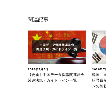
関連記事
2026年 7月 3日
2026年 7月 1日
術
【更新】中国データ保護関連法令
韓国 同意なく越
見
関連法規・ガイドライン一覧
暗号資産取引所に2
ンの制裁金