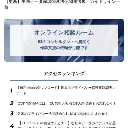
韓国 同意なく越境移転を行った暗号資産取引所に2億1000
万ウォンの制裁金
オンライン相談ルーム
IIJのコンサルタントへ質問や
作業支援の依頼が可能です
アクセスランキング
【無料eBookダウンロード】世界のプライバシー保護規制調査レ
1
ポート
2
GDPR対応時には、 EU代理人/UK代理人の 選任もお忘れなく！
3
各国のプライバシー法で求められるDPOはIIJにおまかせ！
【IIJ・OneTrust共催ウェビナー】なぜ今データガバナンスが重
4