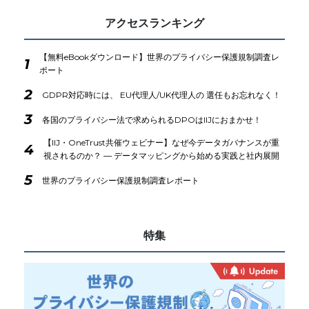
アクセスランキング
【無料eBookダウンロード】世界のプライバシー保護規制調査レ
1
ポート
2
GDPR対応時には、 EU代理人/UK代理人の 選任もお忘れなく！
3
各国のプライバシー法で求められるDPOはIIJにおまかせ！
【IIJ・OneTrust共催ウェビナー】なぜ今データガバナンスが重
4
視されるのか？ ― データマッピングから始める実践と社内展開
5
世界のプライバシー保護規制調査レポート
特集