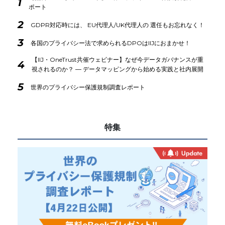
1
ポート
2
GDPR対応時には、 EU代理人/UK代理人の 選任もお忘れなく！
3
各国のプライバシー法で求められるDPOはIIJにおまかせ！
【IIJ・OneTrust共催ウェビナー】なぜ今データガバナンスが重
4
視されるのか？ ― データマッピングから始める実践と社内展開
5
世界のプライバシー保護規制調査レポート
特集