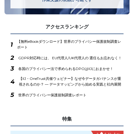
アクセスランキング
【無料eBookダウンロード】世界のプライバシー保護規制調査レ
1
ポート
2
GDPR対応時には、 EU代理人/UK代理人の 選任もお忘れなく！
3
各国のプライバシー法で求められるDPOはIIJにおまかせ！
【IIJ・OneTrust共催ウェビナー】なぜ今データガバナンスが重
4
視されるのか？ ― データマッピングから始める実践と社内展開
5
世界のプライバシー保護規制調査レポート
特集