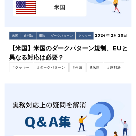
2024年 2月 29日
米国
連邦法
州法
ダークパターン
クッキー
【米国】米国のダークパターン規制、EUと
異なる対応は必要？
#クッキー
#ダークパターン
#州法
#米国
#連邦法