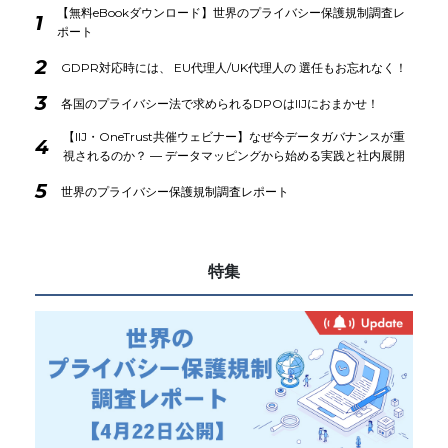
【無料eBookダウンロード】世界のプライバシー保護規制調査レ
1
ポート
2
GDPR対応時には、 EU代理人/UK代理人の 選任もお忘れなく！
3
各国のプライバシー法で求められるDPOはIIJにおまかせ！
【IIJ・OneTrust共催ウェビナー】なぜ今データガバナンスが重
4
視されるのか？ ― データマッピングから始める実践と社内展開
5
世界のプライバシー保護規制調査レポート
特集