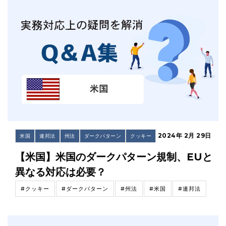
2024年 2月 29日
米国
連邦法
州法
ダークパターン
クッキー
【米国】米国のダークパターン規制、EUと
異なる対応は必要？
#クッキー
#ダークパターン
#州法
#米国
#連邦法