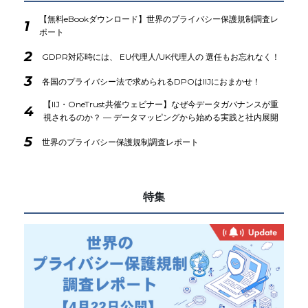
【無料eBookダウンロード】世界のプライバシー保護規制調査レ
1
ポート
2
GDPR対応時には、 EU代理人/UK代理人の 選任もお忘れなく！
3
各国のプライバシー法で求められるDPOはIIJにおまかせ！
【IIJ・OneTrust共催ウェビナー】なぜ今データガバナンスが重
4
視されるのか？ ― データマッピングから始める実践と社内展開
5
世界のプライバシー保護規制調査レポート
特集