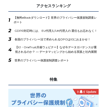
アクセスランキング
【無料eBookダウンロード】世界のプライバシー保護規制調査レ
1
ポート
2
GDPR対応時には、 EU代理人/UK代理人の 選任もお忘れなく！
3
各国のプライバシー法で求められるDPOはIIJにおまかせ！
【IIJ・OneTrust共催ウェビナー】なぜ今データガバナンスが重
4
視されるのか？ ― データマッピングから始める実践と社内展開
5
世界のプライバシー保護規制調査レポート
特集