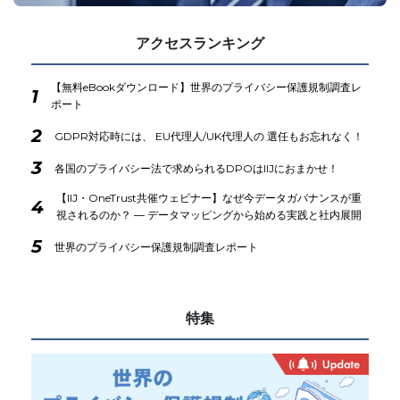
アクセスランキング
【無料eBookダウンロード】世界のプライバシー保護規制調査レ
1
ポート
2
GDPR対応時には、 EU代理人/UK代理人の 選任もお忘れなく！
3
各国のプライバシー法で求められるDPOはIIJにおまかせ！
【IIJ・OneTrust共催ウェビナー】なぜ今データガバナンスが重
4
視されるのか？ ― データマッピングから始める実践と社内展開
5
世界のプライバシー保護規制調査レポート
特集