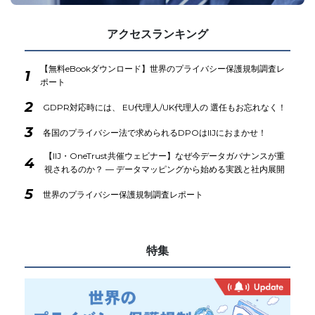
アクセスランキング
【無料eBookダウンロード】世界のプライバシー保護規制調査レ
1
ポート
2
GDPR対応時には、 EU代理人/UK代理人の 選任もお忘れなく！
3
各国のプライバシー法で求められるDPOはIIJにおまかせ！
【IIJ・OneTrust共催ウェビナー】なぜ今データガバナンスが重
4
視されるのか？ ― データマッピングから始める実践と社内展開
5
世界のプライバシー保護規制調査レポート
特集