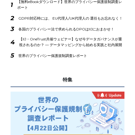
【無料eBookダウンロード】世界のプライバシー保護規制調査レ
1
ポート
2
GDPR対応時には、 EU代理人/UK代理人の 選任もお忘れなく！
3
各国のプライバシー法で求められるDPOはIIJにおまかせ！
【IIJ・OneTrust共催ウェビナー】なぜ今データガバナンスが重
4
視されるのか？ ― データマッピングから始める実践と社内展開
5
世界のプライバシー保護規制調査レポート
特集