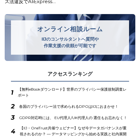
の不備等で米国生成AI企業に…
オンライン相談ルーム
IIJのコンサルタントへ質問や
作業支援の依頼が可能です
アクセスランキング
【無料eBookダウンロード】世界のプライバシー保護規制調査レ
1
ポート
2
各国のプライバシー法で求められるDPOはIIJにおまかせ！
3
GDPR対応時には、 EU代理人/UK代理人の 選任もお忘れなく！
【IIJ・OneTrust共催ウェビナー】なぜ今データガバナンスが重
4
視されるのか？ ― データマッピングから始める実践と社内展開