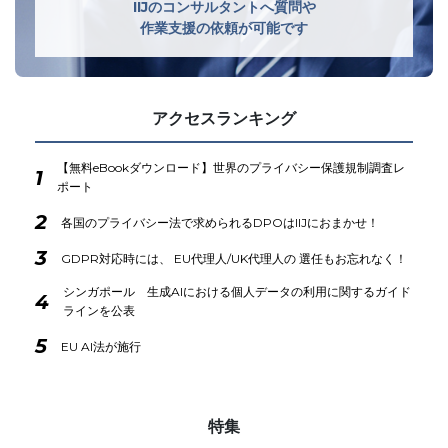
IIJのコンサルタントへ質問や
作業支援の依頼が可能です
アクセスランキング
【無料eBookダウンロード】世界のプライバシー保護規制調査レ
1
ポート
2
各国のプライバシー法で求められるDPOはIIJにおまかせ！
3
GDPR対応時には、 EU代理人/UK代理人の 選任もお忘れなく！
シンガポール 生成AIにおける個人データの利用に関するガイド
4
ラインを公表
5
EU AI法が施行
特集