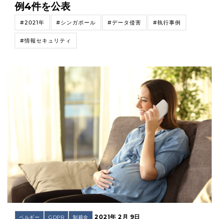
例4件を公表
#2021年
#シンガポール
#データ侵害
#執行事例
#情報セキュリティ
2021年 2月 9日
ベルギー
GDPR
制裁金