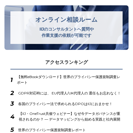
オンライン相談ルーム
IIJのコンサルタントへ質問や
作業支援の依頼が可能です
アクセスランキング
【無料eBookダウンロード】世界のプライバシー保護規制調査レ
1
ポート
2
GDPR対応時には、 EU代理人/UK代理人の 選任もお忘れなく！
3
各国のプライバシー法で求められるDPOはIIJにおまかせ！
【IIJ・OneTrust共催ウェビナー】なぜ今データガバナンスが重
4
視されるのか？ ― データマッピングから始める実践と社内展開
5
世界のプライバシー保護規制調査レポート