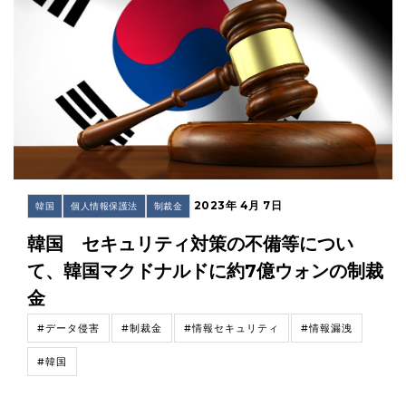
2023年 4月 7日
韓国
個人情報保護法
制裁金
韓国 セキュリティ対策の不備等につい
て、韓国マクドナルドに約7億ウォンの制裁
金
#データ侵害
#制裁金
#情報セキュリティ
#情報漏洩
#韓国