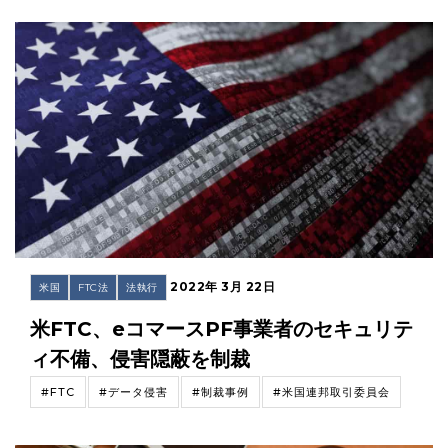
2022年 3月 22日
米国
FTC法
法執行
米FTC、eコマースPF事業者のセキュリテ
ィ不備、侵害隠蔽を制裁
#FTC
#データ侵害
#制裁事例
#米国連邦取引委員会