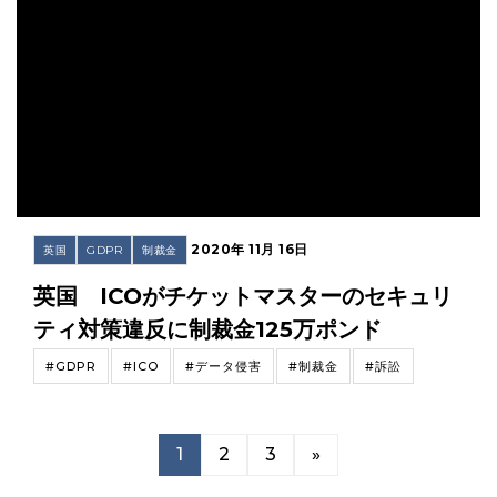
2020年 11月 16日
英国
GDPR
制裁金
英国 ICOがチケットマスターのセキュリ
ティ対策違反に制裁金125万ポンド
#GDPR
#ICO
#データ侵害
#制裁金
#訴訟
1
2
3
»