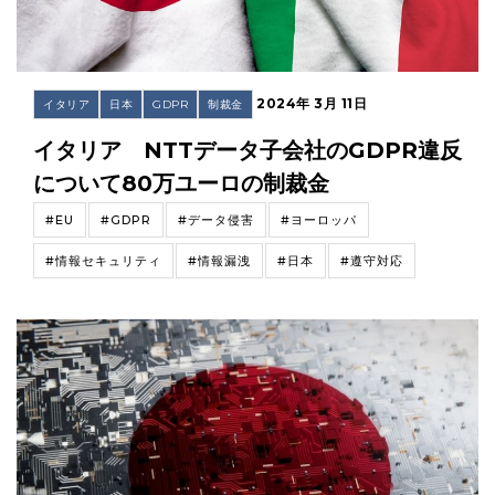
2024年 3月 11日
イタリア
日本
GDPR
制裁金
イタリア NTTデータ子会社のGDPR違反
について80万ユーロの制裁金
#EU
#GDPR
#データ侵害
#ヨーロッパ
#情報セキュリティ
#情報漏洩
#日本
#遵守対応