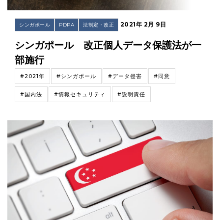
2021年 2月 9日
シンガポール
PDPA
法制定・改正
シンガポール 改正個人データ保護法が一
部施行
#2021年
#シンガポール
#データ侵害
#同意
#国内法
#情報セキュリティ
#説明責任