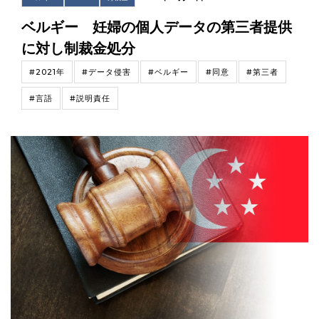
ベルギー 妊婦の個人データの第三者提供
に対し制裁金処分
#2021年
#データ侵害
#ベルギー
#同意
#第三者
#言語
#説明責任