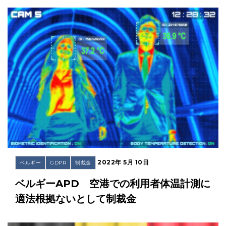
2022年 5月 10日
ベルギー
GDPR
制裁金
ベルギーAPD 空港での利用者体温計測に
適法根拠ないとして制裁金