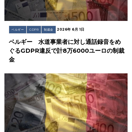
2026年 6月 1日
ベルギー
GDPR
制裁金
ベルギー 水道事業者に対し通話録音をめ
ぐるGDPR違反で計8万6000ユーロの制裁
金