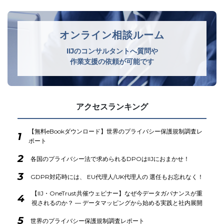
オンライン相談ルーム
IIJのコンサルタントへ質問や
作業支援の依頼が可能です
アクセスランキング
【無料eBookダウンロード】世界のプライバシー保護規制調査レ
1
ポート
2
各国のプライバシー法で求められるDPOはIIJにおまかせ！
3
GDPR対応時には、 EU代理人/UK代理人の 選任もお忘れなく！
【IIJ・OneTrust共催ウェビナー】なぜ今データガバナンスが重
4
視されるのか？ ― データマッピングから始める実践と社内展開
5
世界のプライバシー保護規制調査レポート