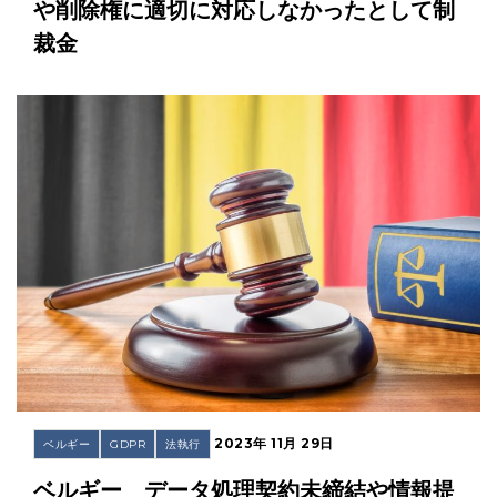
や削除権に適切に対応しなかったとして制
裁金
2023年 11月 29日
ベルギー
GDPR
法執行
ベルギー データ処理契約未締結や情報提