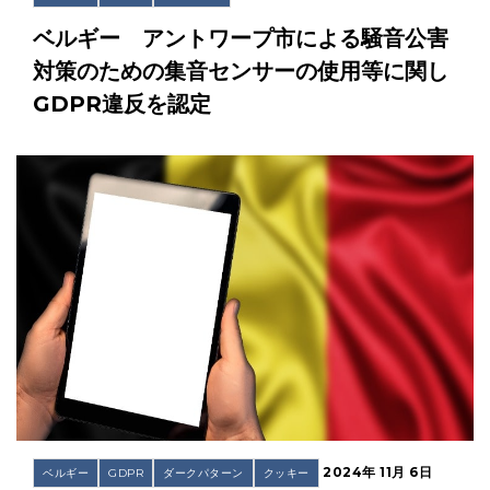
ベルギー アントワープ市による騒音公害
対策のための集音センサーの使用等に関し
GDPR違反を認定
2024年 11月 6日
ベルギー
GDPR
ダークパターン
クッキー