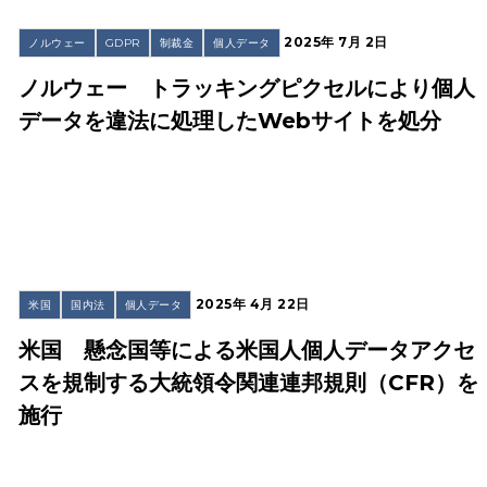
2025年 7月 2日
ノルウェー
GDPR
制裁金
個人データ
ノルウェー トラッキングピクセルにより個人
データを違法に処理したWebサイトを処分
2025年 4月 22日
米国
国内法
個人データ
米国 懸念国等による米国人個人データアクセ
スを規制する大統領令関連連邦規則（CFR）を
施行