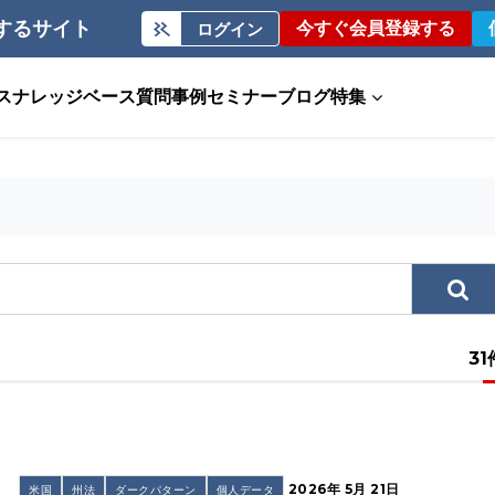
するサイト
今すぐ会員登録する
ログイン
ス
ナレッジベース
質問事例
セミナー
ブログ
特集
31
2026年 5月 21日
米国
州法
ダークパターン
個人データ