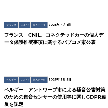
2025年 4月 1日
フランス
GDPR
個人データ
フランス CNIL、コネクテッドカーの個人デ
ータ保護推奨事項に関するパブコメ案公表
2025年 3月 5日
ベルギー
GDPR
個人データ
ベルギー アントワープ市による騒音公害対策
のための集音センサーの使用等に関しGDPR違
反を認定