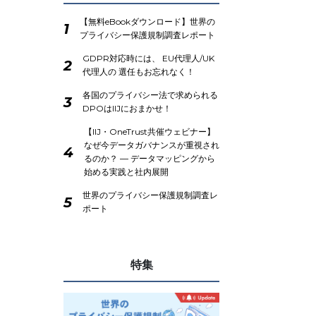
【無料eBookダウンロード】世界の
1
プライバシー保護規制調査レポート
GDPR対応時には、 EU代理人/UK
2
代理人の 選任もお忘れなく！
各国のプライバシー法で求められる
3
DPOはIIJにおまかせ！
【IIJ・OneTrust共催ウェビナー】
なぜ今データガバナンスが重視され
4
るのか？ ― データマッピングから
始める実践と社内展開
世界のプライバシー保護規制調査レ
5
ポート
特集