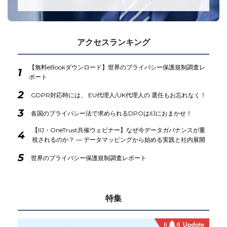
アクセスランキング
【無料eBookダウンロード】世界のプライバシー保護規制調査レ
1
ポート
2
GDPR対応時には、 EU代理人/UK代理人の 選任もお忘れなく！
3
各国のプライバシー法で求められるDPOはIIJにおまかせ！
【IIJ・OneTrust共催ウェビナー】なぜ今データガバナンスが重
4
視されるのか？ ― データマッピングから始める実践と社内展開
5
世界のプライバシー保護規制調査レポート
特集