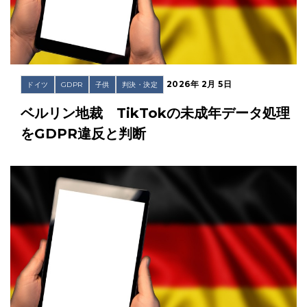
2026年 2月 5日
ドイツ
GDPR
子供
判決・決定
ベルリン地裁 TikTokの未成年データ処理
をGDPR違反と判断