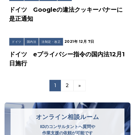
ドイツ Googleの違法クッキーバナーに
是正通知
2021年 12月 7日
ドイツ
国内法
法制定・改正
ドイツ eプライバシー指令の国内法12月1
日施行
1
2
»
オンライン相談ルーム
IIJのコンサルタントへ質問や
作業支援の依頼が可能です