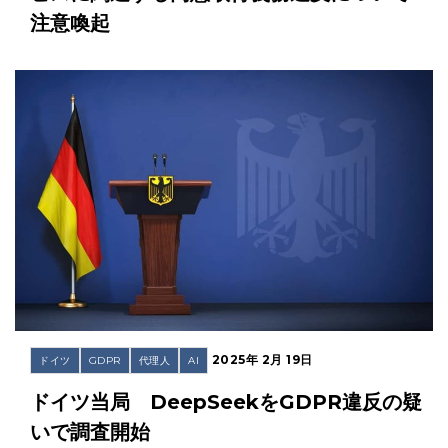
注意喚起
2025年 2月 19日
ドイツ
GDPR
代理人
AI
ドイツ当局 DeepSeekをGDPR違反の疑
いで調査開始