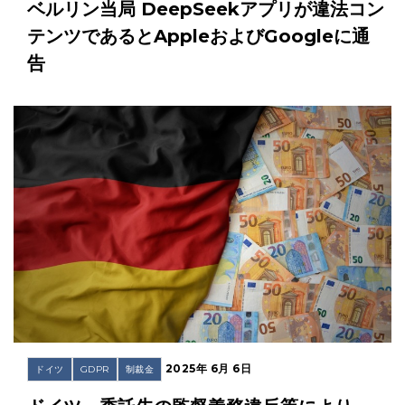
ベルリン当局 DeepSeekアプリが違法コン
テンツであるとAppleおよびGoogleに通
告
2025年 6月 6日
ドイツ
GDPR
制裁金