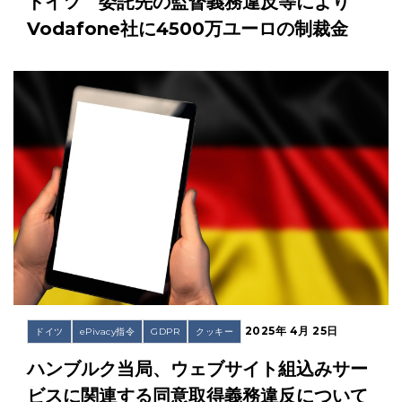
ドイツ 委託先の監督義務違反等により
Vodafone社に4500万ユーロの制裁金
2025年 4月 25日
ドイツ
ePivacy指令
GDPR
クッキー
ハンブルク当局、ウェブサイト組込みサー
ビスに関連する同意取得義務違反について