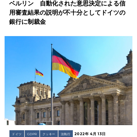
ベルリン 自動化された意思決定による信
用審査結果の説明が不十分としてドイツの
銀行に制裁金
2022年 4月 13日
ドイツ
GDPR
クッキー
法執行