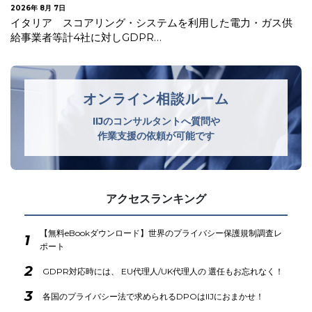
2026年 7月 30日
オランダデータ保護局 生成AIモデルの開発・導入に関する
GDPRガイドラインを公表
オンライン相談ルーム
IIJのコンサルタントへ質問や
作業支援の依頼が可能です
アクセスランキング
【無料eBookダウンロード】世界のプライバシー保護規制調査レ
1
ポート
2
GDPR対応時には、 EU代理人/UK代理人の 選任もお忘れなく！
3
各国のプライバシー法で求められるDPOはIIJにおまかせ！