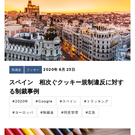
2020年 6月 23日
制裁金
クッキー
スペイン 相次ぐクッキー規制違反に対す
る制裁事例
#2020年
#Google
#スペイン
#トラッキング
#ヨーロッパ
#制裁金
#同意管理
#広告