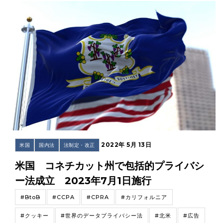
2022年 5月 13日
米国
国内法
法制定・改正
米国 コネチカット州で包括的プライバシ
ー法成立 2023年7月1日施行
#BtoB
#CCPA
#CPRA
#カリフォルニア
#クッキー
#世界のデータプライバシー法
#北米
#広告