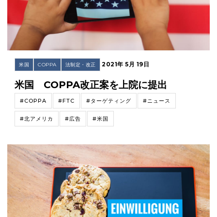
2021年 5月 19日
米国
COPPA
法制定・改正
米国 COPPA改正案を上院に提出
#COPPA
#FTC
#ターゲティング
#ニュース
#北アメリカ
#広告
#米国