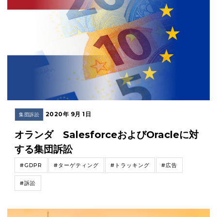
2020年 9月 1日
集団訴訟
オランダ SalesforceおよびOracleに対
する集団訴訟
#GDPR
#ターゲティング
#トラッキング
#広告
#訴訟