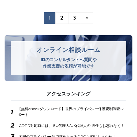
1
2
3
»
オンライン相談ルーム
IIJのコンサルタントへ質問や
作業支援の依頼が可能です
アクセスランキング
【無料eBookダウンロード】世界のプライバシー保護規制調査レ
1
ポート
2
GDPR対応時には、 EU代理人/UK代理人の 選任もお忘れなく！
3
各国のプライバシー法で求められるDPOはIIJにおまかせ！