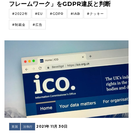
フレームワーク」をGDPR違反と判断
#2022年
#EU
#GDPR
#IAB
#クッキー
#制裁金
#広告
2021年 11月 30日
英国
法執行