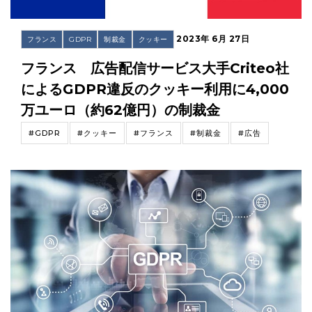
2023年 6月 27日
フランス
GDPR
制裁金
クッキー
フランス 広告配信サービス大手Criteo社
によるGDPR違反のクッキー利用に4,000
万ユーロ（約62億円）の制裁金
#GDPR
#クッキー
#フランス
#制裁金
#広告