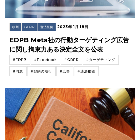
2023年 1月 18日
欧州
GDPR
適法根拠
EDPB Meta社の行動ターゲティング広告
に関し拘束力ある決定全文を公表
#EDPB
#Facebook
#GDPR
#ターゲティング
#同意
#契約の履行
#広告
#適法根拠