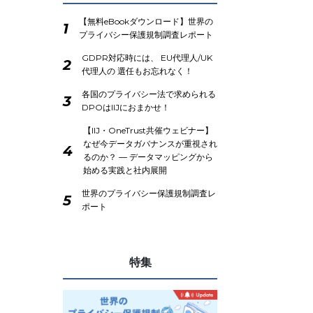
【無料eBookダウンロード】世界の
1
プライバシー保護規制調査レポート
GDPR対応時には、 EU代理人/UK
2
代理人の 選任もお忘れなく！
各国のプライバシー法で求められる
3
DPOはIIJにおまかせ！
【IIJ・OneTrust共催ウェビナー】
なぜ今データガバナンスが重視され
4
るのか？ ― データマッピングから
始める実践と社内展開
世界のプライバシー保護規制調査レ
5
ポート
特集