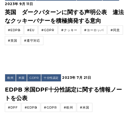
2023年 9月 11日
英国 ダークパターンに関する声明公表 違法
なクッキーバナーを積極摘発する意向
#EDPB
#EU
#GDPR
#クッキー
#ヨーロッパ
#同意
#英国
#遵守対応
2023年 7月 21日
欧州
米国
GDPR
十分性認定
EDPB 米国DPF十分性認定に関する情報ノー
トを公表
#DPF
#EDPB
#GDPR
#欧州
#米国