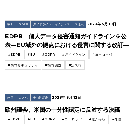
2023年 5月 19日
欧州
GDPR
ガイドライン・ガイダンス
代理人
EDPB 個人データ侵害通知ガイドラインを公
表―EU域外の拠点における侵害に関する改訂
#EDPB
#EU
#GDPR
#ガイドライン
#ヨーロッパ
#情報セキュリティ
#情報漏洩
#法執行
2023年 5月 12日
米国
GDPR
十分性認定
欧州議会、米国の十分性認定に反対する決議
#EDPB
#EU
#GDPR
#ヨーロッパ
#域外移転
#米国