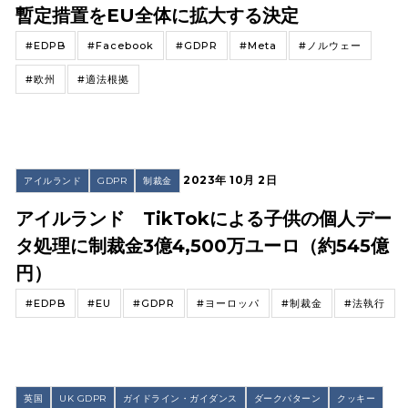
暫定措置をEU全体に拡大する決定
#EDPB
#Facebook
#GDPR
#Meta
#ノルウェー
#欧州
#適法根拠
2023年 10月 2日
アイルランド
GDPR
制裁金
アイルランド TikTokによる子供の個人デー
タ処理に制裁金3億4,500万ユーロ（約545億
円）
#EDPB
#EU
#GDPR
#ヨーロッパ
#制裁金
#法執行
英国
UK GDPR
ガイドライン・ガイダンス
ダークパターン
クッキー