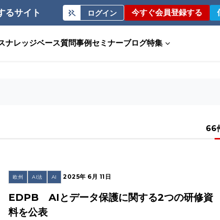
するサイト
今すぐ会員登録する
ログイン
ス
ナレッジベース
質問事例
セミナー
ブログ
特集
66
2025年 6月 11日
欧州
AI法
AI
EDPB AIとデータ保護に関する2つの研修資
料を公表