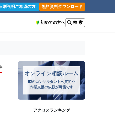
個別説明ご希望の方
無料資料ダウンロード
初めての方へ
検 索
件
オンライン相談ルーム
IIJのコンサルタントへ質問や
作業支援の依頼が可能です
アクセスランキング