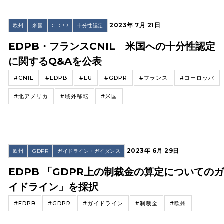
2023年 7月 21日
欧州
米国
GDPR
十分性認定
EDPB・フランスCNIL 米国への十分性認定
に関するQ&Aを公表
#CNIL
#EDPB
#EU
#GDPR
#フランス
#ヨーロッパ
#北アメリカ
#域外移転
#米国
2023年 6月 29日
欧州
GDPR
ガイドライン・ガイダンス
EDPB 「GDPR上の制裁金の算定についての
イドライン」を採択
#EDPB
#GDPR
#ガイドライン
#制裁金
#欧州