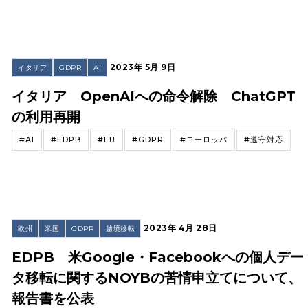
2023年 5月 9日
イタリア
GDPR
AI
イタリア OpenAIへの命令解除 ChatGPT
の利用再開
#AI
#EDPB
#EU
#GDPR
#ヨーロッパ
#遵守対応
2023年 4月 28日
欧州
米国
GDPR
越境移転
EDPB 米Google・Facebookへの個人デー
タ移転に関するNOYBの苦情申立てについて、
報告書を公表