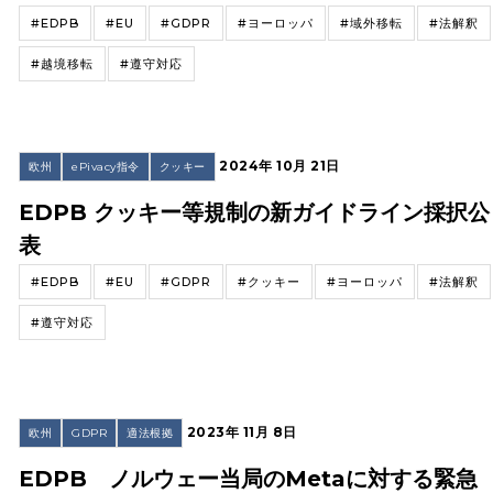
#EDPB
#EU
#GDPR
#ヨーロッパ
#域外移転
#法解釈
#越境移転
#遵守対応
2024年 10月 21日
欧州
ePivacy指令
クッキー
EDPB クッキー等規制の新ガイドライン採択公
表
#EDPB
#EU
#GDPR
#クッキー
#ヨーロッパ
#法解釈
#遵守対応
2023年 11月 8日
欧州
GDPR
適法根拠
EDPB ノルウェー当局のMetaに対する緊急