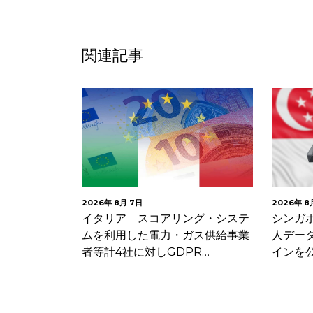
関連記事
2026年 8月 7日
2026年 8
子メールにお
イタリア スコアリング・システ
シンガ
クセルに関す
ムを利用した電力・ガス供給事業
人デー
者等計4社に対しGDPR…
インを