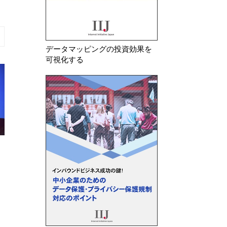
データマッピングの投資効果を
可視化する
2026年 7月 30日
2026年 8月 7日
オランダデータ保護局 生成AIモ
フランスCNIL 
デルの開発・導入に関するGDPR
けるトラッキング
ガイドラインを公表
る指針のQ&…