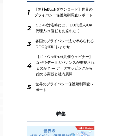
【無料eBookダウンロード】世界の
1
プライバシー保護規制調査レポート
GDPR対応時には、 EU代理人/UK
2
代理人の 選任もお忘れなく！
各国のプライバシー法で求められる
3
DPOはIIJにおまかせ！
【IIJ・OneTrust共催ウェビナー】
なぜ今データガバナンスが重視され
4
るのか？ ― データマッピングから
始める実践と社内展開
世界のプライバシー保護規制調査レ
5
ポート
特集