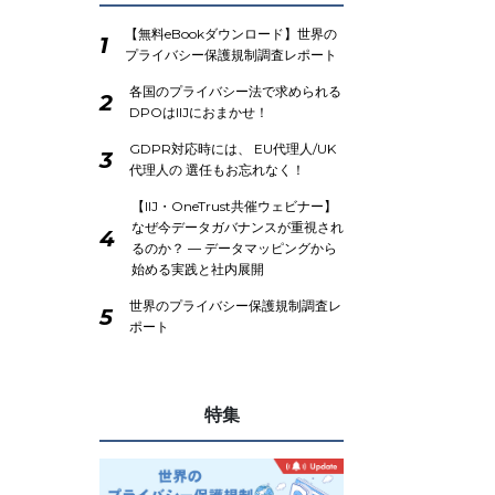
【無料eBookダウンロード】世界の
1
プライバシー保護規制調査レポート
各国のプライバシー法で求められる
2
DPOはIIJにおまかせ！
GDPR対応時には、 EU代理人/UK
3
代理人の 選任もお忘れなく！
【IIJ・OneTrust共催ウェビナー】
なぜ今データガバナンスが重視され
4
るのか？ ― データマッピングから
始める実践と社内展開
世界のプライバシー保護規制調査レ
5
ポート
特集