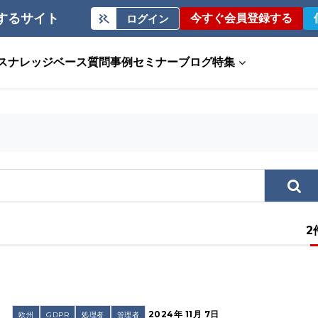
するサイト
今すぐ会員登録する
ログイン
ス
ナレッジベース
質問事例
セミナー
ブログ
特集
2
2024年 11月 7日
欧州
GDPR
処理者
管理者