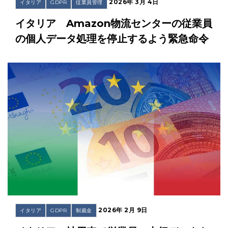
2026年 3月 4日
イタリア
GDPR
従業員管理
イタリア Amazon物流センターの従業員
の個人データ処理を停止するよう緊急命令
2026年 2月 9日
イタリア
GDPR
制裁金