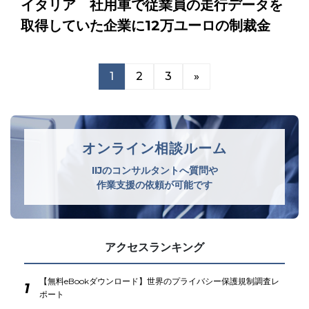
イタリア 社用車で従業員の走行データを
取得していた企業に12万ユーロの制裁金
1
2
3
»
オンライン相談ルーム
IIJのコンサルタントへ質問や
作業支援の依頼が可能です
アクセスランキング
【無料eBookダウンロード】世界のプライバシー保護規制調査レ
1
ポート