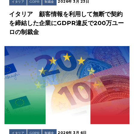
2026年 3月 23日
イタリア
GDPR
制裁金
イタリア 顧客情報を利用して無断で契約
を締結した企業にGDPR違反で200万ユー
ロの制裁金
2026年 3月 6日
イタリア
GDPR
制裁金