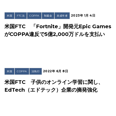
2023年 1月 4日
米国
FTC法
COPPA
制裁金
未成年者
米国FTC 「Fortnite」開発元Epic Games
がCOPPA違反で5億2,000万ドルを支払い
2022年 6月 8日
米国
COPPA
法執行
米国FTC 子供のオンライン学習に関し、
EdTech（エドテック）企業の摘発強化