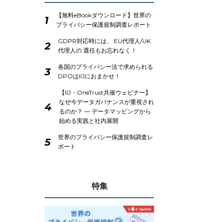
【無料eBookダウンロード】世界の
1
プライバシー保護規制調査レポート
GDPR対応時には、 EU代理人/UK
2
代理人の 選任もお忘れなく！
各国のプライバシー法で求められる
3
DPOはIIJにおまかせ！
【IIJ・OneTrust共催ウェビナー】
なぜ今データガバナンスが重視され
4
るのか？ ― データマッピングから
始める実践と社内展開
世界のプライバシー保護規制調査レ
5
ポート
特集