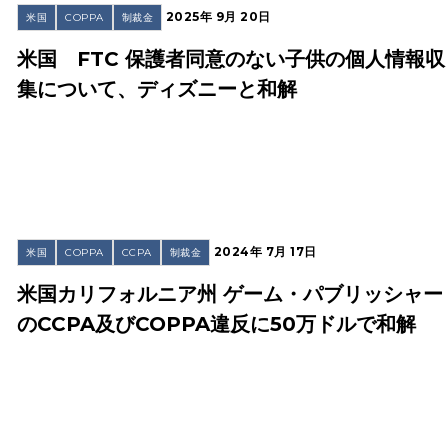
2025年 9月 20日
米国
COPPA
制裁金
米国 FTC 保護者同意のない子供の個人情報収
集について、ディズニーと和解
2024年 7月 17日
米国
COPPA
CCPA
制裁金
米国カリフォルニア州 ゲーム・パブリッシャー
のCCPA及びCOPPA違反に50万ドルで和解