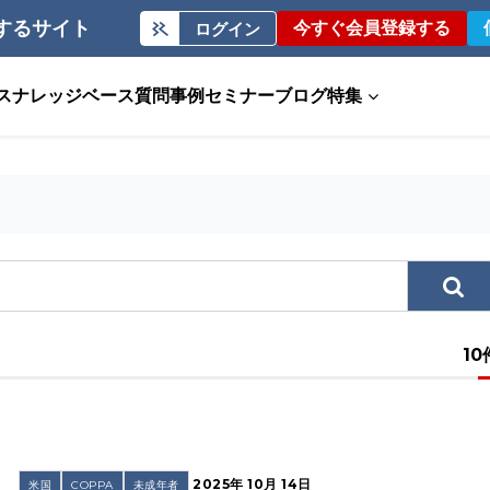
するサイト
今すぐ会員登録する
ログイン
ス
ナレッジベース
質問事例
セミナー
ブログ
特集
10
2025年 10月 14日
米国
COPPA
未成年者