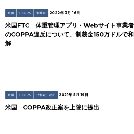
2022年 3月 16日
米国
COPPA
制裁金
米国FTC 体重管理アプリ・Webサイト事業
のCOPPA違反について、制裁金150万ドルで和
解
2021年 5月 19日
米国
COPPA
法制定・改正
米国 COPPA改正案を上院に提出