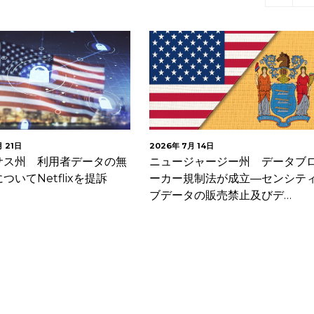
月 21日
2026年 7月 14日
サス州 利用者データの無
ニュージャージー州 データブ
ついてNetflixを提訴
ーカー規制法が成立―センシテ
ブデータの販売禁止及びデ…