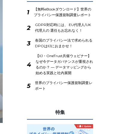
【無料eBookダウンロード】世界の
1
プライバシー保護規制調査レポート
GDPR対応時には、 EU代理人/UK
2
代理人の 選任もお忘れなく！
各国のプライバシー法で求められる
3
DPOはIIJにおまかせ！
【IIJ・OneTrust共催ウェビナー】
なぜ今データガバナンスが重視され
4
るのか？ ― データマッピングから
始める実践と社内展開
世界のプライバシー保護規制調査レ
5
ポート
特集