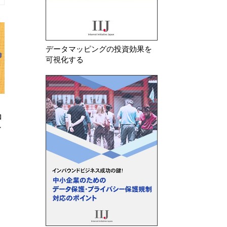
データマッピングの投資効果を
可視化する
2026年 6月 18日
2026年 6月 16日
ロ
ルイジアナ州 包括的データプラ
FTC 学生の個人
ィ
イバシー法が成立
キュリティ措置の
ソフトウェア等提