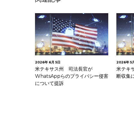
2026年 6月 5日
2026年 5
報に関するセ
米テキサス州 司法長官が
米テキ
備等で教育用
WhatsAppらのプライバシー侵害
断収集に
事業…
について提訴