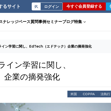
するサイト
今すぐ会員登録する
ログイン
ス
ナレッジベース
質問事例
セミナー
ブログ
特集
ライン学習に関し、EdTech（エドテック）企業の摘発強化
ンライン学習に関し、
ク）企業の摘発強化
米国
COPPA
法執行