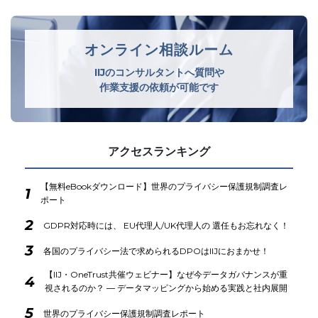
オンライン相談ルーム
IIJのコンサルタントへ質問や
作業支援の依頼が可能です
アクセスランキング
【無料eBookダウンロード】世界のプライバシー保護規制調査レ
1
ポート
2
GDPR対応時には、 EU代理人/UK代理人の 選任もお忘れなく！
3
各国のプライバシー法で求められるDPOはIIJにおまかせ！
【IIJ・OneTrust共催ウェビナー】なぜ今データガバナンスが重
4
視されるのか？ ― データマッピングから始める実践と社内展開
5
世界のプライバシー保護規制調査レポート