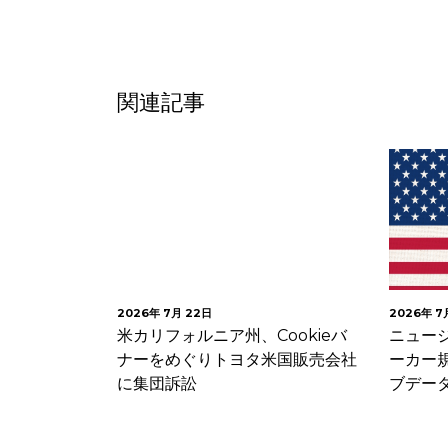
関連記事
2026年 7月 22日
2026年 7
急増する
米カリフォルニア州、Cookieバ
ニュー
務担当者が押
ナーをめぐりトヨタ米国販売会社
ーカー
ナ…
に集団訴訟
ブデー