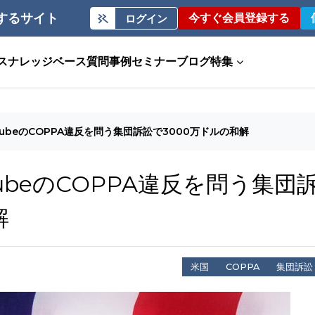
するサイト
今すぐ会員登録する
ログイン
ス
ナレッジベース
質問事例
セミナー
ブログ
特集
uTubeのCOPPA違反を問う集団訴訟で3000万ドルの和解
TubeのCOPPA違反を問う集団
解
米国
COPPA
集団訴訟