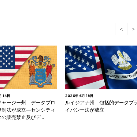
月 14日
2026年 6月 18日
ジャージー州 データブロ
ルイジアナ州 包括的データプ
規制法が成立―センシティ
イバシー法が成立
タの販売禁止及びデ…