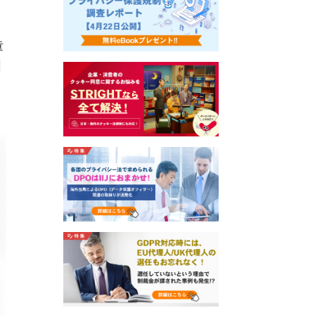
知
童
州