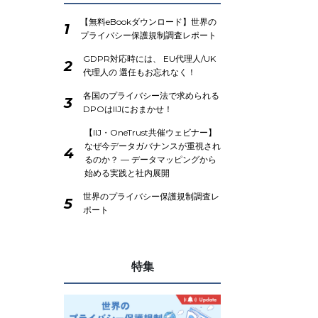
【無料eBookダウンロード】世界の
1
プライバシー保護規制調査レポート
GDPR対応時には、 EU代理人/UK
2
代理人の 選任もお忘れなく！
各国のプライバシー法で求められる
3
DPOはIIJにおまかせ！
【IIJ・OneTrust共催ウェビナー】
なぜ今データガバナンスが重視され
4
るのか？ ― データマッピングから
始める実践と社内展開
世界のプライバシー保護規制調査レ
5
ポート
特集