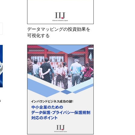
データマッピングの投資効果を
可視化する
2026年 6月 16日
2026年 7月 31日
ラ
FTC 学生の個人情報に関するセ
カリフォルニア州
キュリティ措置の不備等で教育用
CIPA訴訟―今、
ソフトウェア等提供事業…
さえるべきCooki