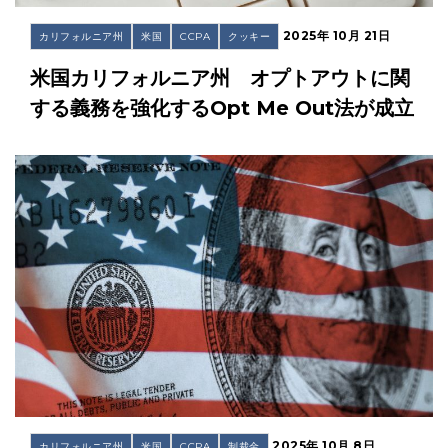
2025年 10月 21日
カリフォルニア州
米国
CCPA
クッキー
米国カリフォルニア州 オプトアウトに関
する義務を強化するOpt Me Out法が成立
2025年 10月 8日
カリフォルニア州
米国
CCPA
制裁金