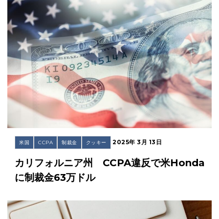
2025年 3月 13日
米国
CCPA
制裁金
クッキー
カリフォルニア州 CCPA違反で米Honda
に制裁金63万ドル