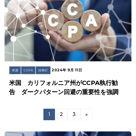
2024年 9月 11日
米国
CCPA
法執行
米国 カリフォルニア州がCCPA執行勧
告 ダークパターン回避の重要性を強調
1
2
3
»