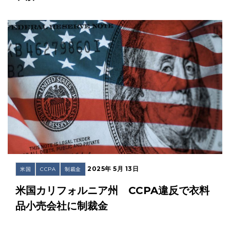
2025年 5月 13日
米国
CCPA
制裁金
米国カリフォルニア州 CCPA違反で衣料
品小売会社に制裁金