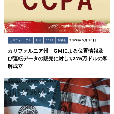
2026年 5月 20日
カリフォルニア州
州法
CCPA
制裁金
カリフォルニア州 GMによる位置情報及
び運転データの販売に対し1,275万ドルの和
解成立