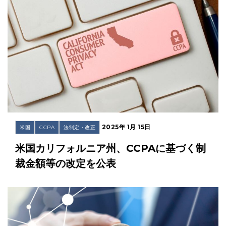
2025年 1月 15日
米国
CCPA
法制定・改正
米国カリフォルニア州、CCPAに基づく制
裁金額等の改定を公表