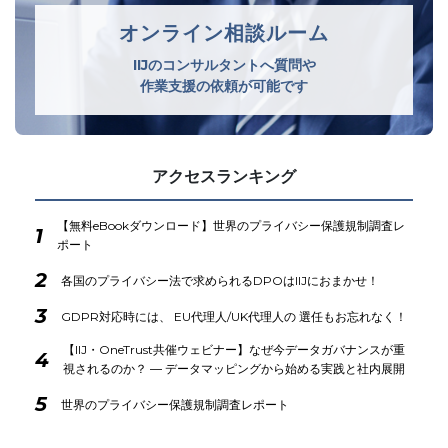
オンライン相談ルーム
IIJのコンサルタントへ質問や
作業支援の依頼が可能です
アクセスランキング
【無料eBookダウンロード】世界のプライバシー保護規制調査レ
1
ポート
2
各国のプライバシー法で求められるDPOはIIJにおまかせ！
3
GDPR対応時には、 EU代理人/UK代理人の 選任もお忘れなく！
【IIJ・OneTrust共催ウェビナー】なぜ今データガバナンスが重
4
視されるのか？ ― データマッピングから始める実践と社内展開
5
世界のプライバシー保護規制調査レポート