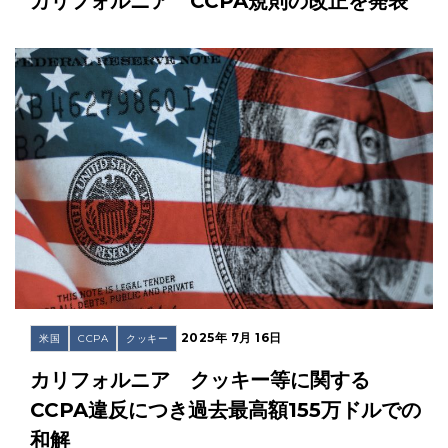
カリフォルニア CCPA規則の改正を発表
2025年 7月 16日
米国
CCPA
クッキー
カリフォルニア クッキー等に関する
CCPA違反につき過去最高額155万ドルでの
和解