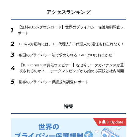
アクセスランキング
【無料eBookダウンロード】世界のプライバシー保護規制調査レ
1
ポート
2
GDPR対応時には、 EU代理人/UK代理人の 選任もお忘れなく！
3
各国のプライバシー法で求められるDPOはIIJにおまかせ！
【IIJ・OneTrust共催ウェビナー】なぜ今データガバナンスが重
4
視されるのか？ ― データマッピングから始める実践と社内展開
5
世界のプライバシー保護規制調査レポート
特集