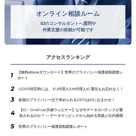
オンライン相談ルーム
IIJのコンサルタントへ質問や
作業支援の依頼が可能です
アクセスランキング
【無料eBookダウンロード】世界のプライバシー保護規制調査レ
1
ポート
2
GDPR対応時には、 EU代理人/UK代理人の 選任もお忘れなく！
3
各国のプライバシー法で求められるDPOはIIJにおまかせ！
【IIJ・OneTrust共催ウェビナー】なぜ今データガバナンスが重
4
視されるのか？ ― データマッピングから始める実践と社内展開
5
世界のプライバシー保護規制調査レポート