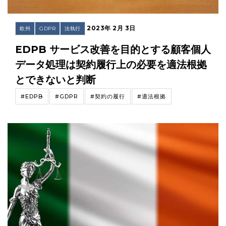
2023年 2月 3日
欧州
GDPR
法執行
EDPB サービス改善を目的とする顧客個人
データ処理は契約履行上の必要を適法根拠
とできないと判断
#EDPB
#GDPR
#契約の履行
#適法根拠