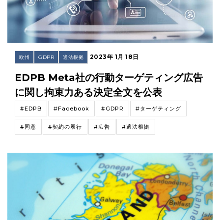
2023年 1月 18日
欧州
GDPR
適法根拠
EDPB Meta社の行動ターゲティング広告
に関し拘束力ある決定全文を公表
#EDPB
#Facebook
#GDPR
#ターゲティング
#同意
#契約の履行
#広告
#適法根拠