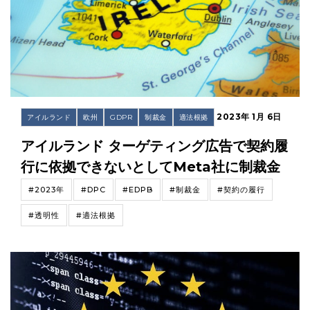
2023年 1月 6日
アイルランド
欧州
GDPR
制裁金
適法根拠
アイルランド ターゲティング広告で契約履
行に依拠できないとしてMeta社に制裁金
#2023年
#DPC
#EDPB
#制裁金
#契約の履行
#透明性
#適法根拠