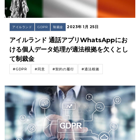
2023年 1月 25日
アイルランド
GDPR
制裁金
アイルランド 通話アプリWhatsAppにお
ける個人データ処理が適法根拠を欠くとし
て制裁金
#GDPR
#同意
#契約の履行
#適法根拠