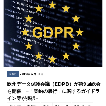
2019年 4月 12日
法執行
欧州データ保護会議（EDPB）が第9回総会
を開催 −「契約の履行」に関するガイドラ
イン等が採択−
#2019年
#EDPB
#EU
#ニュース
#ヨーロッパ