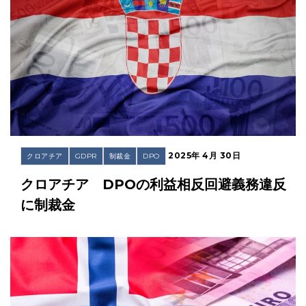
2025年 4月 30日
クロアチア
GDPR
制裁金
DPO
クロアチア DPOの利益相反回避義務違反
に制裁金