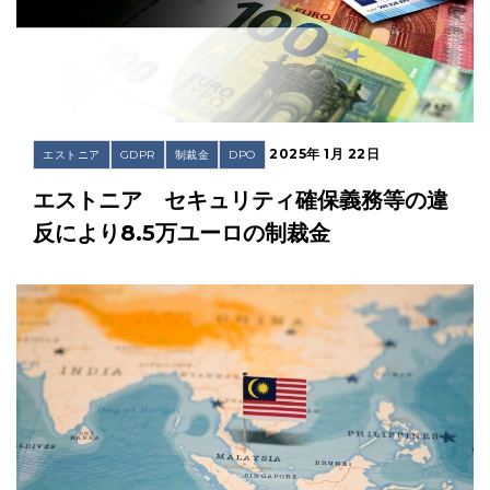
2025年 1月 22日
エストニア
GDPR
制裁金
DPO
エストニア セキュリティ確保義務等の違
反により8.5万ユーロの制裁金