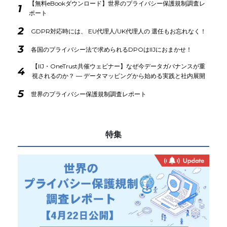
【無料eBookダウンロード】世界のプライバシー保護規制調査レ
1
ポート
2
GDPR対応時には、 EU代理人/UK代理人の 選任もお忘れなく！
3
各国のプライバシー法で求められるDPOはIIJにおまかせ！
【IIJ・OneTrust共催ウェビナー】なぜ今データガバナンスが重
4
視されるのか？ ― データマッピングから始める実践と社内展開
5
世界のプライバシー保護規制調査レポート
特集