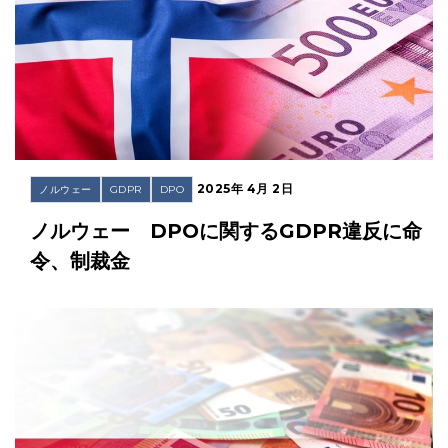
2025年 4月 2日
ノルウェー
GDPR
DPO
ノルウェー DPOに関するGDPR違反に命
令、制裁金