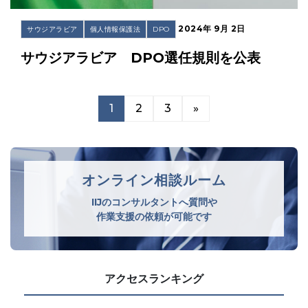
2024年 9月 2日
サウジアラビア
個人情報保護法
DPO
サウジアラビア DPO選任規則を公表
1
2
3
»
オンライン相談ルーム
IIJのコンサルタントへ質問や
作業支援の依頼が可能です
アクセスランキング