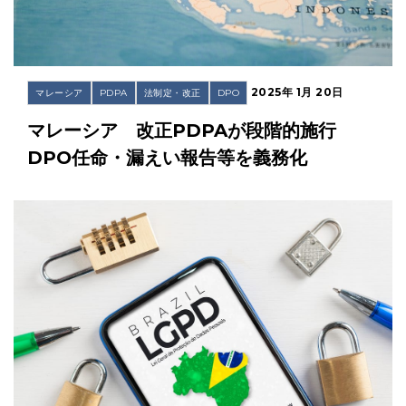
2025年 1月 20日
マレーシア
PDPA
法制定・改正
DPO
マレーシア 改正PDPAが段階的施行
DPO任命・漏えい報告等を義務化