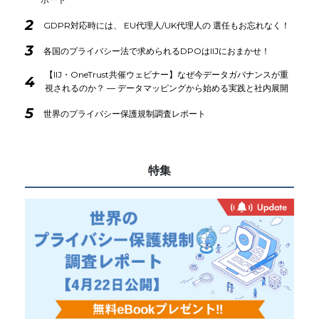
2
GDPR対応時には、 EU代理人/UK代理人の 選任もお忘れなく！
3
各国のプライバシー法で求められるDPOはIIJにおまかせ！
【IIJ・OneTrust共催ウェビナー】なぜ今データガバナンスが重
4
視されるのか？ ― データマッピングから始める実践と社内展開
5
世界のプライバシー保護規制調査レポート
特集