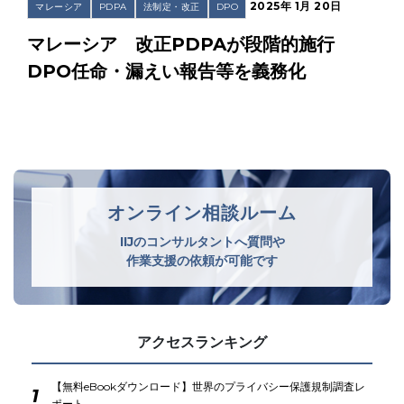
2025年 1月 20日
マレーシア
PDPA
法制定・改正
DPO
マレーシア 改正PDPAが段階的施行
DPO任命・漏えい報告等を義務化
オンライン相談ルーム
IIJのコンサルタントへ質問や
作業支援の依頼が可能です
アクセスランキング
【無料eBookダウンロード】世界のプライバシー保護規制調査レ
1
ポート