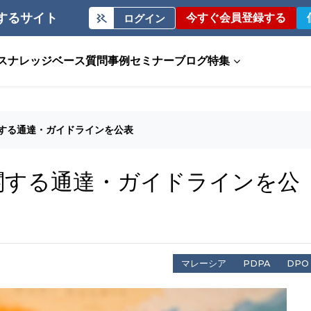
するサイト
今すぐ会員登録する
ログイン
ス
ナレッジベース
質問事例
セミナー
ブログ
特集
関する通達・ガイドラインを公表
関する通達・ガイドラインを公
マレーシア
PDPA
DPO