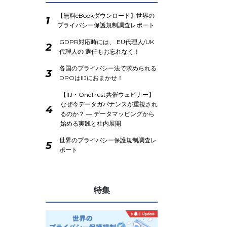
【無料eBookダウンロード】世界の
1
プライバシー保護規制調査レポート
GDPR対応時には、 EU代理人/UK
2
代理人の 選任もお忘れなく！
各国のプライバシー法で求められる
3
DPOはIIJにおまかせ！
【IIJ・OneTrust共催ウェビナー】
なぜ今データガバナンスが重視され
4
るのか？ ― データマッピングから
始める実践と社内展開
世界のプライバシー保護規制調査レ
5
ポート
特集