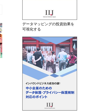
データマッピングの投資効果を
可視化する
2025年 10月 23日
2026年 7月 16日
世界各国のDPO設置義務に関す
フランス CNIL A
る最新動向（2025年10月23日時
DPOに関する調査
点）